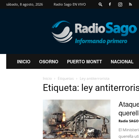
sábado, 8 agosto, 2026
Radio Sago EN VIVO
RadioSago
INICIO
OSORNO
PUERTO MONTT
NACIONAL
Inicio
Etiquetas
Ley antiterrorista
Etiqueta: ley antiterrori
Ataque
querell
Radio SAGO
El Minister
querella ut