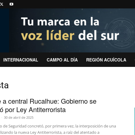
INTERNACIONAL
CAMPO AL DÍA
REGIÓN ACUÍCOLA
sta
 a central Rucalhue: Gobierno se
ó por Ley Antiterrorista
-
30 de abril de 2025
io de Seguridad concretó, por primera vez, la interposición de una
ilizando la nueva Ley Antiterrorista, a raíz del atentado a