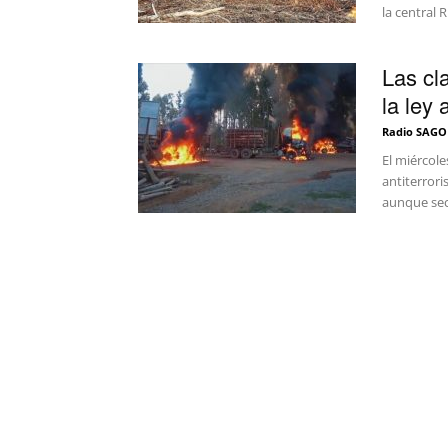
la central R
Las cl
la ley 
Radio SAGO
El miércol
antiterror
aunque sect