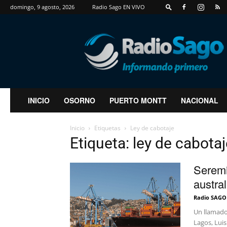
domingo, 9 agosto, 2026
Radio Sago EN VIVO
RadioSago
INICIO
OSORNO
PUERTO MONTT
NACIONAL
Inicio
Etiquetas
Ley de cabotaje
Etiqueta: ley de cabota
Seremi
austra
Radio SAGO
Un llamado
Lagos, Luis