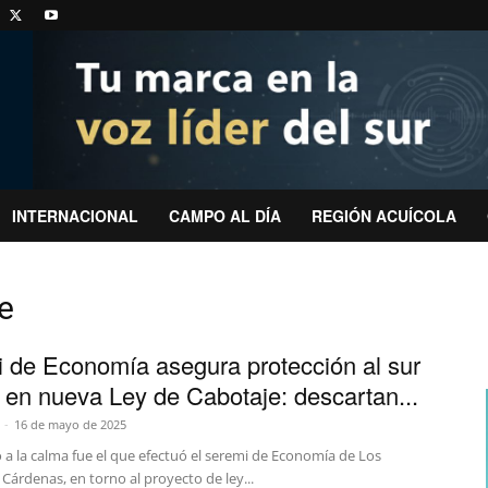
INTERNACIONAL
CAMPO AL DÍA
REGIÓN ACUÍCOLA
je
 de Economía asegura protección al sur
l en nueva Ley de Cabotaje: descartan...
-
16 de mayo de 2025
 a la calma fue el que efectuó el seremi de Economía de Los
 Cárdenas, en torno al proyecto de ley...