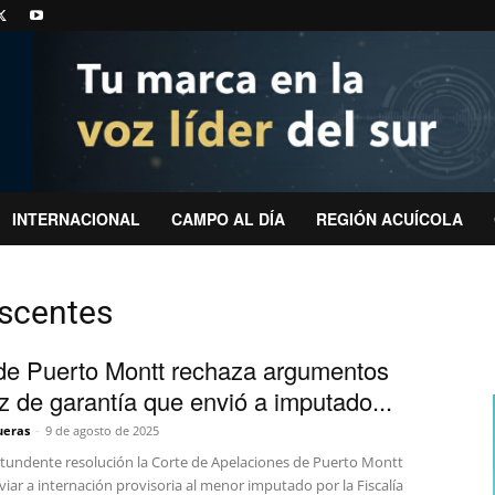
INTERNACIONAL
CAMPO AL DÍA
REGIÓN ACUÍCOLA
escentes
de Puerto Montt rechaza argumentos
ez de garantía que envió a imputado...
ueras
-
9 de agosto de 2025
tundente resolución la Corte de Apelaciones de Puerto Montt
viar a internación provisoria al menor imputado por la Fiscalía