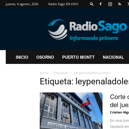
jueves, 6 agosto, 2026
Radio Sago EN VIVO
RadioSago
INICIO
OSORNO
PUERTO MONTT
NACIONAL
Inicio
Etiquetas
Leypenaladolescentes
Etiqueta: leypenaladol
Corte 
del ju
Cristian Hig
En una con
resolvió en