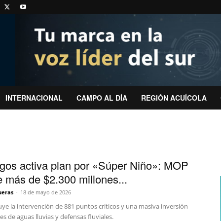
INTERNACIONAL
CAMPO AL DÍA
REGIÓN ACUÍCOLA
gos activa plan por «Súper Niño»: MOP
te más de $2.300 millones...
ueras
-
18 de mayo de 2026
luye la intervención de 881 puntos críticos y una masiva inversión
es de aguas lluvias y defensas fluviales.