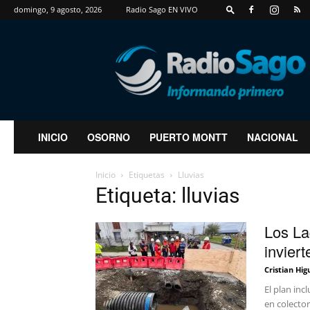
domingo, 9 agosto, 2026
Radio Sago EN VIVO
RadioSago
INICIO
OSORNO
PUERTO MONTT
NACIONAL
Inicio
Etiquetas
Lluvias
Etiqueta: lluvias
Los La
invier
Cristian Hig
El plan inc
en colector