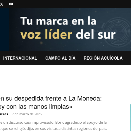
INTERNACIONAL
CAMPO AL DÍA
REGIÓN ACUÍCOLA
en su despedida frente a La Moneda:
y con las manos limpias»
ueras
-
7 de marzo de 2026
 un discurso casi improvisado, Boric agradeció el apoyo de la
que se reflejó, dijo, en sus visitas a distintas regiones del país.