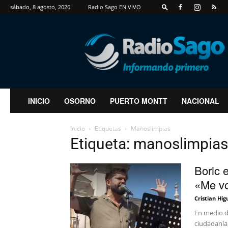
sábado, 8 agosto, 2026
Radio Sago EN VIVO
RadioSago
INICIO
OSORNO
PUERTO MONTT
NACIONAL
Inicio
Etiquetas
Manoslimpias
Etiqueta: manoslimpias
Boric 
«Me vo
Cristian Hig
En medio de
ciudadanía, 