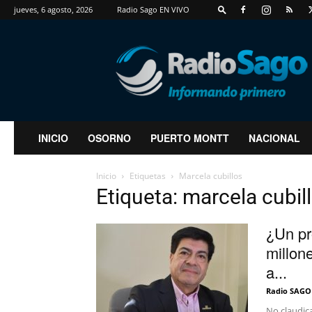
jueves, 6 agosto, 2026
Radio Sago EN VIVO
RadioSago
INICIO
OSORNO
PUERTO MONTT
NACIONAL
Inicio
Etiquetas
Marcela cubillos
Etiqueta: marcela cubil
¿Un pr
millon
a...
Radio SAGO
No claudica