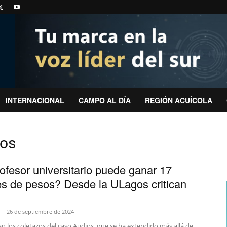
INTERNACIONAL
CAMPO AL DÍA
REGIÓN ACUÍCOLA
los
ofesor universitario puede ganar 17
es de pesos? Desde la ULagos critican
-
26 de septiembre de 2024
n los coletazos del caso Audios, que se ha extendido más allá de