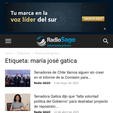
Inicio
Etiquetas
María josé gatica
Etiqueta: maría josé gatica
Senadores de Chile Vamos siguen sin creer
en el informe de la Comisión para...
Radio SAGO
-
6 de mayo de 2025
Senadora Gatica dijo que “falta voluntad
política del Gobierno” para destrabar proyecto
de reposición...
Radio SAGO
-
22 de abril de 2025