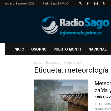
sábado, 8 agosto, 2026
Radio Sago EN VIVO
RadioSago
INICIO
OSORNO
PUERTO MONTT
NACIONAL
Inicio
Etiquetas
Meteorología
Etiqueta: meteorología
Meteor
caída y
Radio SAGO
En conversa
serán las c