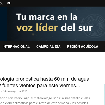
INTERNACIONAL
CAMPO AL DÍA
REGIÓN ACUÍCOLA
ología pronostica hasta 60 mm de agua
 fuertes vientos para este viernes...
-
14 de mayo de 2025
ción con Radio Sago, el meteorólogo Boris Salinas detalló cuáles
ondiciones climáticas para el resto de esta semana y las posibles...