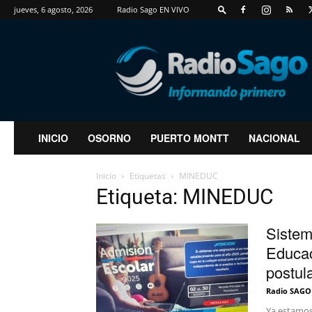
jueves, 6 agosto, 2026
Radio Sago EN VIVO
RadioSago
INICIO
OSORNO
PUERTO MONTT
NACIONAL
Inicio
Etiquetas
MINEDUC
Etiqueta: MINEDUC
Sistem
Educac
postul
Radio SAGO
Ya estamos 