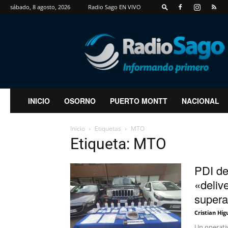
sábado, 8 agosto, 2026
Radio Sago EN VIVO
RadioSago
INICIO
OSORNO
PUERTO MONTT
NACIONAL
Inicio
Etiquetas
MTO
Etiqueta: MTO
PDI de
«delive
supera 
Cristian Hig
Un operati