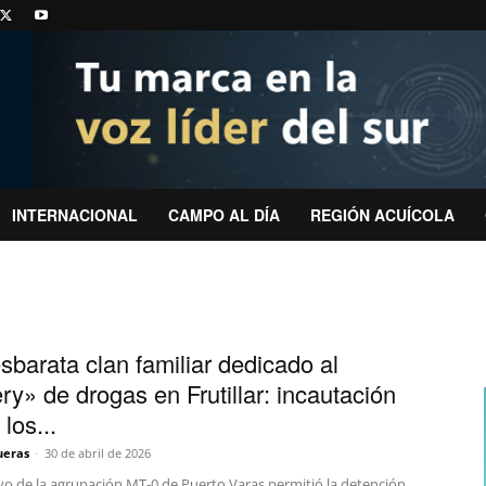
INTERNACIONAL
CAMPO AL DÍA
REGIÓN ACUÍCOLA
sbarata clan familiar dedicado al
ry» de drogas en Frutillar: incautación
los...
ueras
-
30 de abril de 2026
vo de la agrupación MT-0 de Puerto Varas permitió la detención