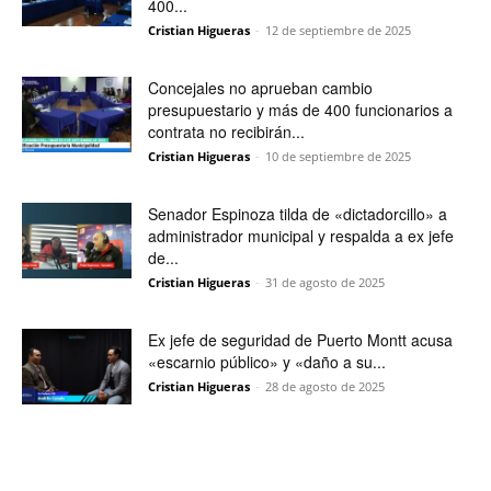
400...
Cristian Higueras
-
12 de septiembre de 2025
Concejales no aprueban cambio
presupuestario y más de 400 funcionarios a
contrata no recibirán...
Cristian Higueras
-
10 de septiembre de 2025
Senador Espinoza tilda de «dictadorcillo» a
administrador municipal y respalda a ex jefe
de...
Cristian Higueras
-
31 de agosto de 2025
Ex jefe de seguridad de Puerto Montt acusa
«escarnio público» y «daño a su...
Cristian Higueras
-
28 de agosto de 2025