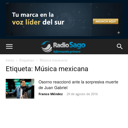
Inicio
Etiquetas
Música mexicana
Etiqueta: Música mexicana
Osorno reaccionó ante la sorpresiva muerte
de Juan Gabriel
Franco Méndez
-
29 de agosto de 2016