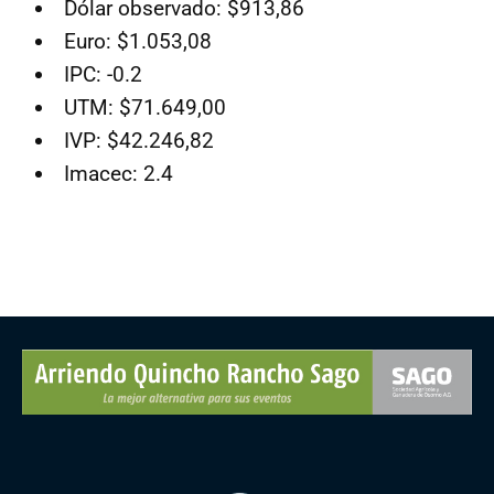
Dólar observado: $913,86
Euro: $1.053,08
IPC: -0.2
UTM: $71.649,00
IVP: $42.246,82
Imacec: 2.4