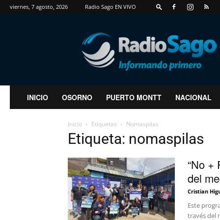
viernes, 7 agosto, 2026
Radio Sago EN VIVO
RadioSago
INICIO
OSORNO
PUERTO MONTT
NACIONAL
Inicio
Etiquetas
Nomaspilas
Etiqueta: nomaspilas
“No + 
del me
Cristian Hig
Este progr
través del 