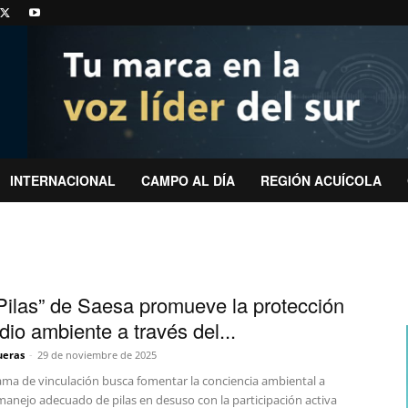
INTERNACIONAL
CAMPO AL DÍA
REGIÓN ACUÍCOLA
Pilas” de Saesa promueve la protección
dio ambiente a través del...
ueras
-
29 de noviembre de 2025
ama de vinculación busca fomentar la conciencia ambiental a
manejo adecuado de pilas en desuso con la participación activa