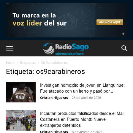
Inicio
Etiquetas
Os9carabineros
Etiqueta: os9carabineros
Investigan homicidio de joven en Llanquihue:
Fue atacado con un fierro y pasó por...
Cristian Higueras
-
28 de abril de 2026
Incautan productos falsificados desde el Mall
Costanera en Puerto Montt: Nueve
extranjeros detenidos
Cristian Higueras
-
8 de agosto de 2025