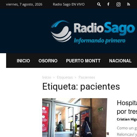
viernes, 7 agosto, 2026
Radio Sago EN VIVO
RadioSago
INICIO
OSORNO
PUERTO MONTT
NACIONAL
Inicio
Etiquetas
Pacientes
Etiqueta: pacientes
Hospit
por tre
Cristian Hig
Como un gol
Reloncaví y