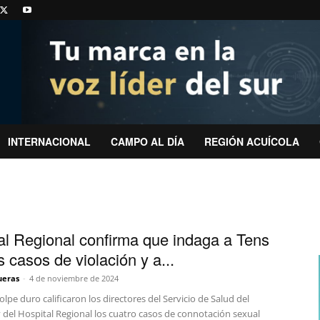
INTERNACIONAL
CAMPO AL DÍA
REGIÓN ACUÍCOLA
al Regional confirma que indaga a Tens
s casos de violación y a...
ueras
-
4 de noviembre de 2024
pe duro calificaron los directores del Servicio de Salud del
 del Hospital Regional los cuatro casos de connotación sexual