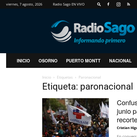
viernes, 7 agosto, 2026
Radio Sago EN VIVO
RadioSago
INICIO
OSORNO
PUERTO MONTT
NACIONAL
Inicio
Etiquetas
Paronacional
Etiqueta: paronacional
Confus
junio 
recorte
Cristian Hig
En conversa