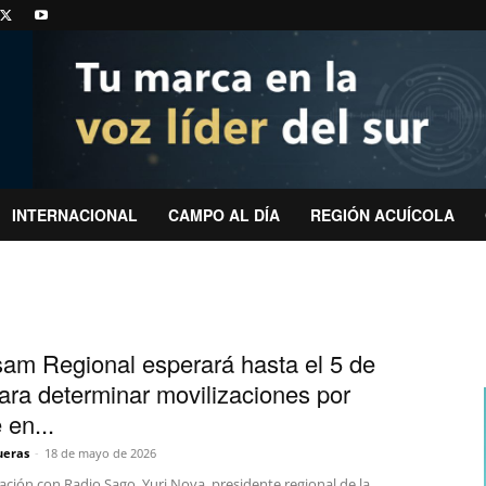
INTERNACIONAL
CAMPO AL DÍA
REGIÓN ACUÍCOLA
am Regional esperará hasta el 5 de
para determinar movilizaciones por
 en...
ueras
-
18 de mayo de 2026
ción con Radio Sago, Yuri Nova, presidente regional de la