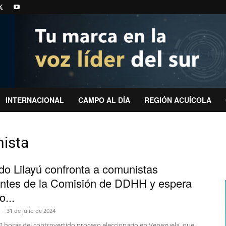
INTERNACIONAL
CAMPO AL DÍA
REGIÓN ACUÍCOLA
nista
do Lilayú confronta a comunistas
antes de la Comisión de DDHH y espera
o...
-
31 de julio de 2024
2 horas del controvertido proceso eleccionario en Venezuela, que