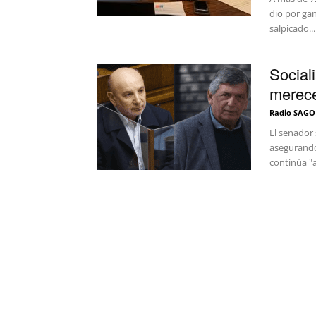
dio por gan
salpicado...
Social
merece
Radio SAGO
El senador 
asegurando 
continúa "a