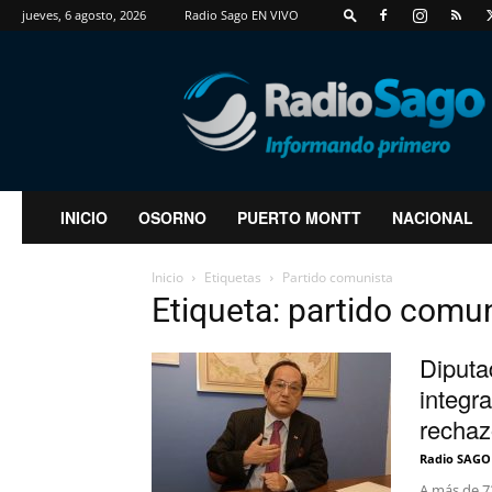
jueves, 6 agosto, 2026
Radio Sago EN VIVO
RadioSago
INICIO
OSORNO
PUERTO MONTT
NACIONAL
Inicio
Etiquetas
Partido comunista
Etiqueta: partido comu
Diputa
integr
rechaz
Radio SAGO
A más de 7