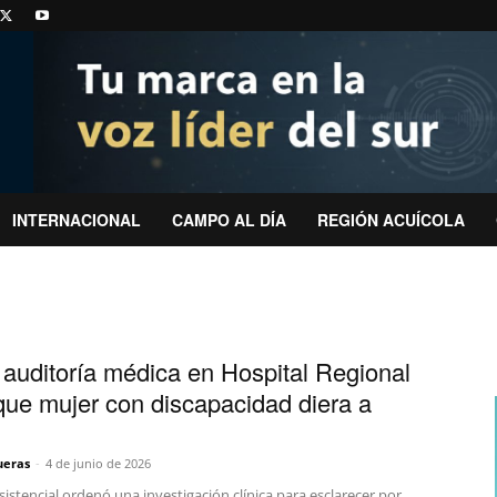
INTERNACIONAL
CAMPO AL DÍA
REGIÓN ACUÍCOLA
n auditoría médica en Hospital Regional
que mujer con discapacidad diera a
ueras
-
4 de junio de 2026
asistencial ordenó una investigación clínica para esclarecer por