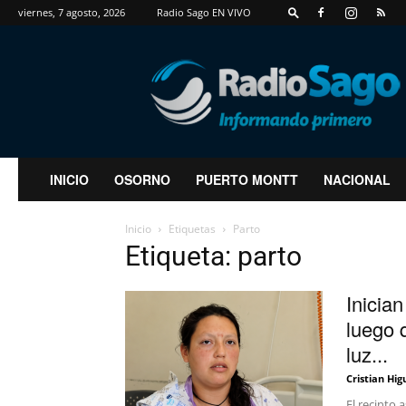
viernes, 7 agosto, 2026
Radio Sago EN VIVO
RadioSago
INICIO
OSORNO
PUERTO MONTT
NACIONAL
Inicio
Etiquetas
Parto
Etiqueta: parto
Inicia
luego 
luz...
Cristian Hig
El recinto 