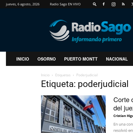
jueves, 6 agosto, 2026
Radio Sago EN VIVO
RadioSago
INICIO
OSORNO
PUERTO MONTT
NACIONAL
Inicio
Etiquetas
Poderjudicial
Etiqueta: poderjudicial
Corte 
del ju
Cristian Hig
En una con
resolvió en