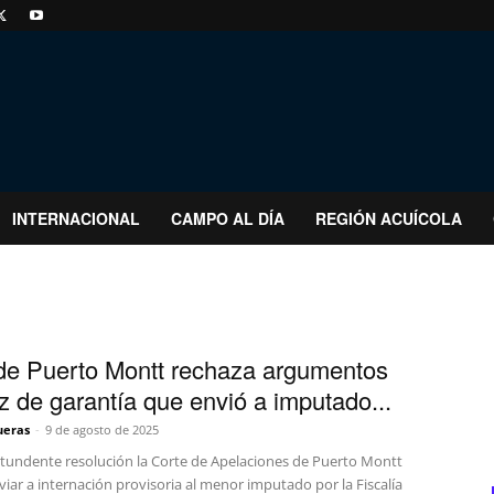
INTERNACIONAL
CAMPO AL DÍA
REGIÓN ACUÍCOLA
de Puerto Montt rechaza argumentos
ez de garantía que envió a imputado...
ueras
-
9 de agosto de 2025
tundente resolución la Corte de Apelaciones de Puerto Montt
viar a internación provisoria al menor imputado por la Fiscalía