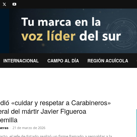
INTERNACIONAL
CAMPO AL DÍA
REGIÓN ACUÍCOLA
s
idió «cuidar y respetar a Carabineros»
ral del mártir Javier Figueroa
emilla
ueras
-
21 de marzo de 2026
acto, el jefe de Estado realizó un firme llamado a respaldar a la