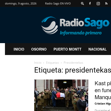
domingo, 9 agosto, 2026
Radio Sago EN VIVO
RadioSago
INICIO
OSORNO
PUERTO MONTT
NACIONAL
Inicio
Etiquetas
Presidentekas
Etiqueta: presidenteka
Kast p
en fune
Manqu
Cristian Hig
Durante el 