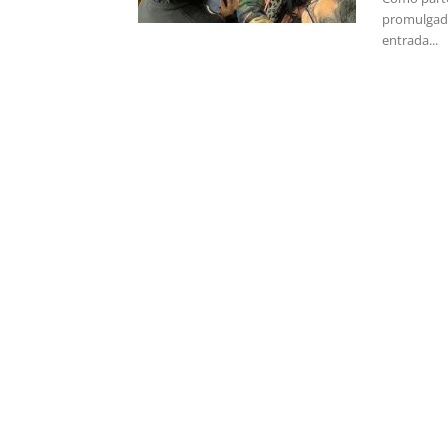
promulgada
entrada...