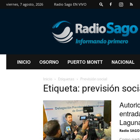
viernes, 7 agosto, 2026
Radio Sago EN VIVO
RadioSago
INICIO
OSORNO
PUERTO MONTT
NACIONAL
Inicio
Etiquetas
Previsión social
Etiqueta: previsión soci
Autori
entrad
Laguna
Radio SAGO
Como parte