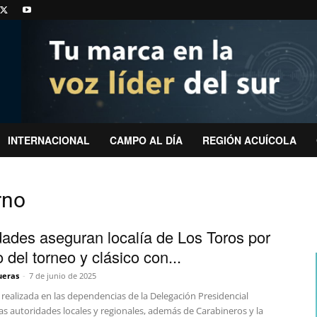
INTERNACIONAL
CAMPO AL DÍA
REGIÓN ACUÍCOLA
rno
dades aseguran localía de Los Toros por
o del torneo y clásico con...
ueras
-
7 de junio de 2025
 realizada en las dependencias de la Delegación Presidencial
las autoridades locales y regionales, además de Carabineros y la