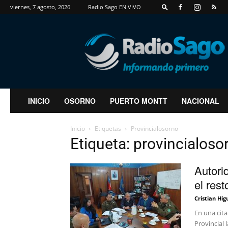
viernes, 7 agosto, 2026
Radio Sago EN VIVO
RadioSago
INICIO
OSORNO
PUERTO MONTT
NACIONAL
Inicio
Etiquetas
Provincialosorno
Etiqueta: provincialoso
Autori
el rest
Cristian Hig
En una cita
Provincial 