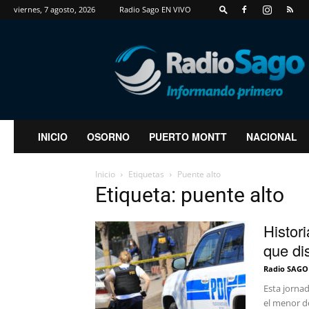
viernes, 7 agosto, 2026
Radio Sago EN VIVO
RadioSago
INICIO
OSORNO
PUERTO MONTT
NACIONAL
Inicio
Etiquetas
Puente alto
Etiqueta: puente alto
Histor
que di
Radio SAGO
Esta jornad
el menor d