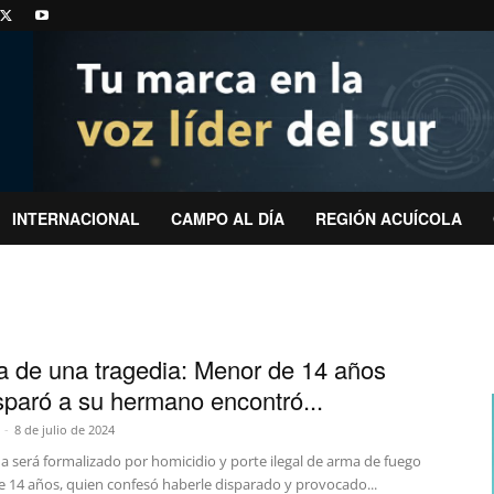
INTERNACIONAL
CAMPO AL DÍA
REGIÓN ACUÍCOLA
ia de una tragedia: Menor de 14 años
sparó a su hermano encontró...
-
8 de julio de 2024
a será formalizado por homicidio y porte ilegal de arma de fuego
e 14 años, quien confesó haberle disparado y provocado...