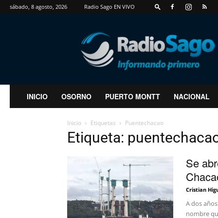
sábado, 8 agosto, 2026
Radio Sago EN VIVO
RadioSago
INICIO
OSORNO
PUERTO MONTT
NACIONAL
Inicio
Etiquetas
Puentechacao
Etiqueta: puentechaca
Se abr
Chacao
Cristian Hig
A dos años 
nombre que 