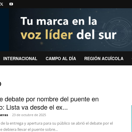
INTERNACIONAL
CAMPO AL DÍA
REGIÓN ACUÍCOLA
o
e debate por nombre del puente en
: Lista va desde el ex...
ueras
-
23 de octubre de 2025
de la entrega y apertura para su público se abrió el debate por el
debiera llevar el puente sobre...