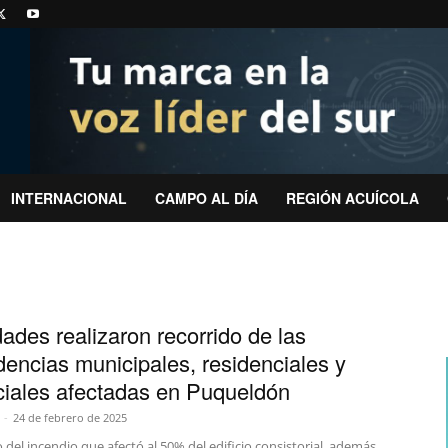
INTERNACIONAL
CAMPO AL DÍA
REGIÓN ACUÍCOLA
dades realizaron recorrido de las
encias municipales, residenciales y
iales afectadas en Puqueldón
-
24 de febrero de 2025
 del incendio que afectó al 50% del edificio consistorial, además