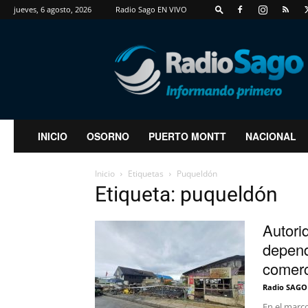
jueves, 6 agosto, 2026
Radio Sago EN VIVO
RadioSago
INICIO
OSORNO
PUERTO MONTT
NACIONAL
Inicio
Etiquetas
Puqueldón
Etiqueta: puqueldón
Autori
depend
comerc
Radio SAGO
En el marco