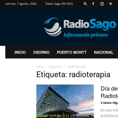
viernes, 7 agosto, 2026
Radio Sago EN VIVO
RadioSago
INICIO
OSORNO
PUERTO MONTT
NACIONAL
Inicio
Etiquetas
Radioterapia
Etiqueta: radioterapia
Día de
Radiote
Cristian Hig
En este 4 
la Clínica 