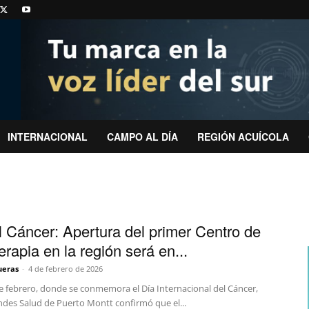
INTERNACIONAL
CAMPO AL DÍA
REGIÓN ACUÍCOLA
l Cáncer: Apertura del primer Centro de
rapia en la región será en...
ueras
-
4 de febrero de 2026
de febrero, donde se conmemora el Día Internacional del Cáncer,
Andes Salud de Puerto Montt confirmó que el...