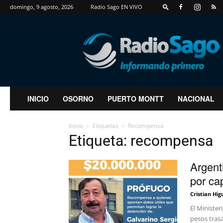
domingo, 9 agosto, 2026
Radio Sago EN VIVO
RadioSago
INICIO
OSORNO
PUERTO MONTT
NACIONAL
Inicio
Etiquetas
Recompensa
Etiqueta: recompensa
Argent
por ca
Cristian Hig
El Minister
pesos tras