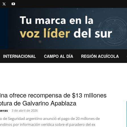
INTERNACIONAL
CAMPO AL DÍA
REGIÓN ACUÍCOLA
ina ofrece recompensa de $13 millones
ptura de Galvarino Apablaza
ueras
-
3 de abril de 2026
io de Seguridad argentino anunció el pago de 20 millones de
andinos por información verídica sobre el paradero del ex