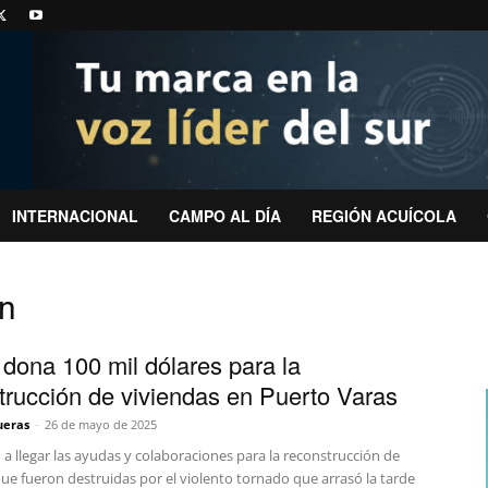
INTERNACIONAL
CAMPO AL DÍA
REGIÓN ACUÍCOLA
ón
 dona 100 mil dólares para la
trucción de viviendas en Puerto Varas
ueras
-
26 de mayo de 2025
a llegar las ayudas y colaboraciones para la reconstrucción de
ue fueron destruidas por el violento tornado que arrasó la tarde