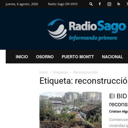
jueves, 6 agosto, 2026
Radio Sago EN VIVO
RadioSago
INICIO
OSORNO
PUERTO MONTT
NACIONAL
Inicio
Etiquetas
Reconstrucción
Etiqueta: reconstrucci
El BID
recons
Cristian Hig
Comienzan 
viviendas q