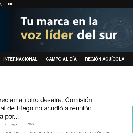
INTERNACIONAL
CAMPO AL DÍA
REGIÓN ACUÍCOLA
reclaman otro desaire: Comisión
al de Riego no acudió a reunión
 por...
-
5 de agosto de 2024
ia reaccionaron un grupo de consejeros regionales por Osorno,