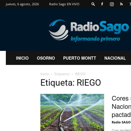
jueves, 6 agosto, 2026
Radio Sago EN VIVO
RadioSago
INICIO
OSORNO
PUERTO MONTT
NACIONAL
Inicio
Etiquetas
RIEGO
Etiqueta: RIEGO
Cores 
Nacion
pactada
Radio SAGO
Con molest