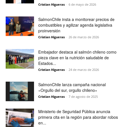
Cristian Higueras
-
6 de mayo de 2026
SalmonChile insta a monitorear precios de
combustibles y agilizar agenda legislativa
proinversión
Cristian Higueras
-
26 de marzo de 2026
Embajador destaca al salmón chileno como
pieza clave en la nutrición saludable de
Estados...
Cristian Higueras
-
24 de marzo de 2026
SalmonChile lanza campaña nacional
«Orgullo del sur, orgullo chileno»
Cristian Higueras
-
7 de agosto de 2025
Ministerio de Seguridad Pública anuncia
primera cita en la región para abordar robos
en...