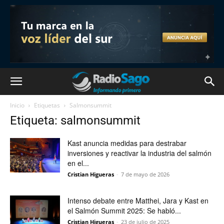
Inicio
Etiquetas
Salmonsummit
Etiqueta: salmonsummit
Kast anuncia medidas para destrabar
inversiones y reactivar la industria del salmón
en el...
Cristian Higueras
-
7 de mayo de 2026
Intenso debate entre Matthei, Jara y Kast en
el Salmón Summit 2025: Se habló...
Cristian Higueras
-
23 de julio de 2025