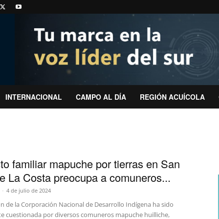
INTERNACIONAL
CAMPO AL DÍA
REGIÓN ACUÍCOLA
cto familiar mapuche por tierras en San
e La Costa preocupa a comuneros...
-
4 de julio de 2024
ón de la Corporación Nacional de Desarrollo Indígena ha sido
e cuestionada por diversos comuneros mapuche huilliche,