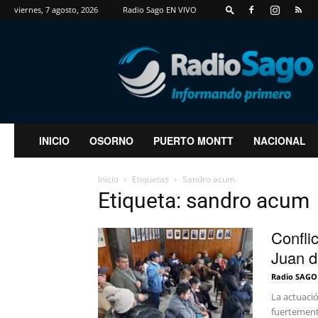
viernes, 7 agosto, 2026
Radio Sago EN VIVO
RadioSago
INICIO
OSORNO
PUERTO MONTT
NACIONAL
Inicio
Etiquetas
Sandro acum
Etiqueta: sandro acum
Confli
Juan d
Radio SAGO
La actuaci
fuertement