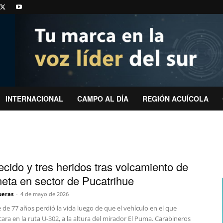
INTERNACIONAL
CAMPO AL DÍA
REGIÓN ACUÍCOLA
lecido y tres heridos tras volcamiento de
eta en sector de Pucatrihue
ueras
-
4 de mayo de 2026
de 77 años perdió la vida luego de que el vehículo en el que
cara en la ruta U-302, a la altura del mirador El Puma. Carabineros