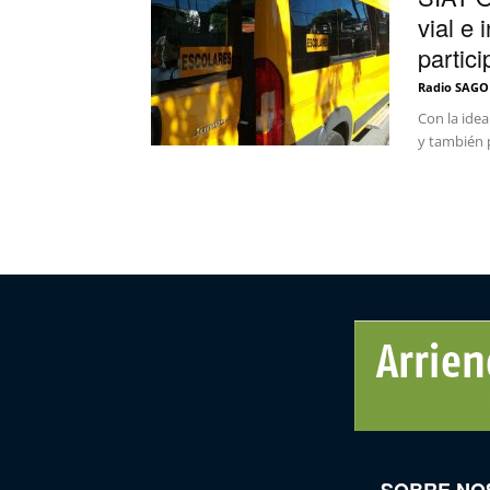
vial e 
partici
Radio SAGO
Con la idea
y también p
SOBRE NO