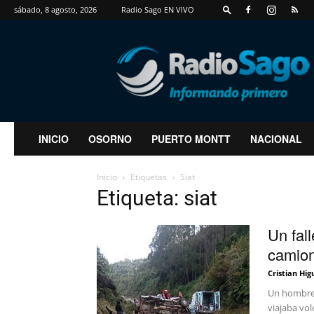
sábado, 8 agosto, 2026
Radio Sago EN VIVO
RadioSago
INICIO
OSORNO
PUERTO MONTT
NACIONAL
Inicio
Etiquetas
Siat
Etiqueta: siat
Un fal
camion
Cristian Hig
Un hombre 
viajaba vol