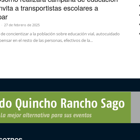
invita a transportistas escolares a
par
-
27 de febrero de 2025
 de concientizar a la población sobre educación vial, autocuidado
ensar en el resto de las personas, efectivos de la...
SOTROS