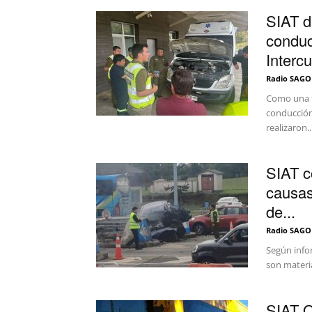
SIAT d
conduc
Intercu
Radio SAGO
Como una f
conducción 
realizaron..
SIAT c
causas
de...
Radio SAGO
Según infor
son materia
SIAT O