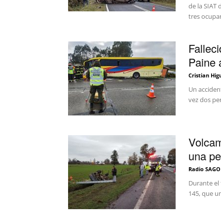
de la SIAT 
tres ocupa
Fallec
Paine 
Cristian Hig
Un accident
vez dos per
Volcam
una pe
Radio SAGO
Durante el 
145, que un