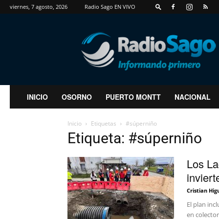
viernes, 7 agosto, 2026
Radio Sago EN VIVO
RadioSago
INICIO
OSORNO
PUERTO MONTT
NACIONAL
Inicio
Etiquetas
#súperniño
Etiqueta: #súperniño
Los La
invier
Cristian Hig
El plan inc
en colector