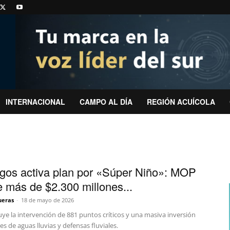
INTERNACIONAL
CAMPO AL DÍA
REGIÓN ACUÍCOLA
gos activa plan por «Súper Niño»: MOP
te más de $2.300 millones...
ueras
-
18 de mayo de 2026
luye la intervención de 881 puntos críticos y una masiva inversión
es de aguas lluvias y defensas fluviales.