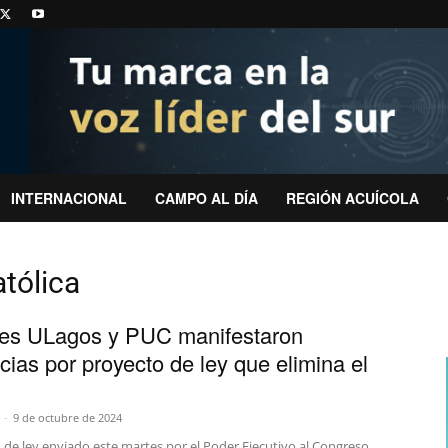
INTERNACIONAL
CAMPO AL DÍA
REGIÓN ACUÍCOLA
atólica
es ULagos y PUC manifestaron
ncias por proyecto de ley que elimina el
-
9 de octubre de 2024
 de ley enviado este martes por el Poder Ejecutivo al Congreso