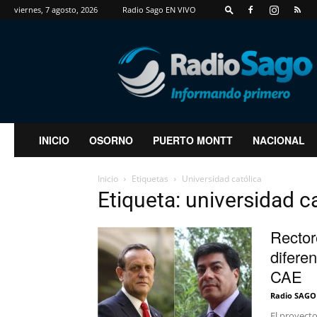
viernes, 7 agosto, 2026
Radio Sago EN VIVO
RadioSago
INICIO
OSORNO
PUERTO MONTT
NACIONAL
Inicio
Etiquetas
Universidad católica
Etiqueta: universidad c
Rector
difere
CAE
Radio SAGO
El proyecto