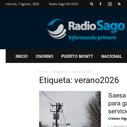
viernes, 7 agosto, 2026
Radio Sago EN VIVO
RadioSago
INICIO
OSORNO
PUERTO MONTT
NACIONAL
Inicio
Etiquetas
Verano2026
Etiqueta: verano2026
Saesa 
para g
servici
Cristian Hig
La distribu