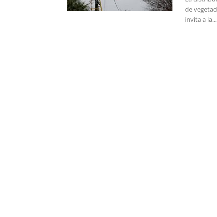
de vegetaci
invita a la...