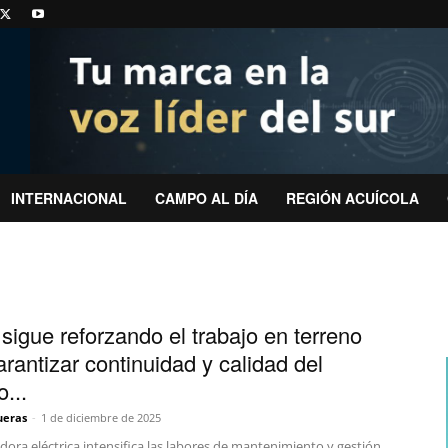
INTERNACIONAL
CAMPO AL DÍA
REGIÓN ACUÍCOLA
sigue reforzando el trabajo en terreno
arantizar continuidad y calidad del
o...
ueras
-
1 de diciembre de 2025
idora eléctrica intensifica las labores de mantenimiento y gestión