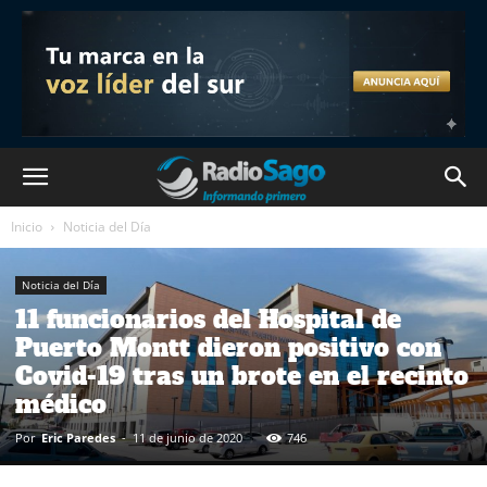
Inicio
Noticia del Día
Noticia del Día
11 funcionarios del Hospital de
Puerto Montt dieron positivo con
Covid-19 tras un brote en el recinto
médico
Por
Eric Paredes
-
11 de junio de 2020
746