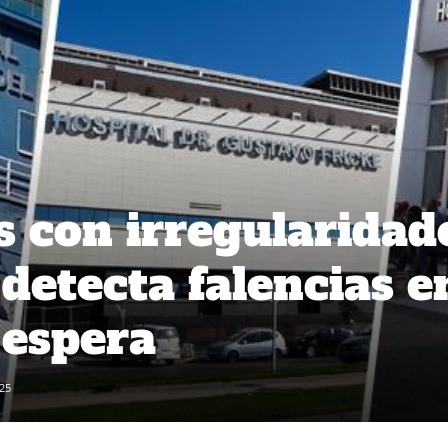
s con irregularidad
detecta falencias e
e espera
25