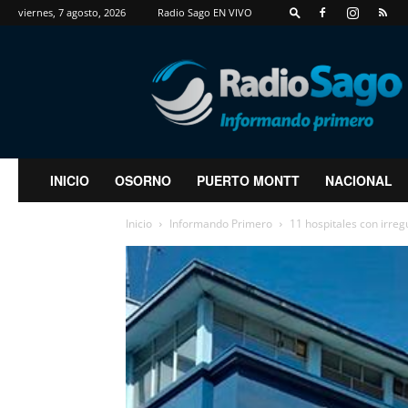
viernes, 7 agosto, 2026
Radio Sago EN VIVO
RadioSago
INICIO
OSORNO
PUERTO MONTT
NACIONAL
Inicio
Informando Primero
11 hospitales con irreg