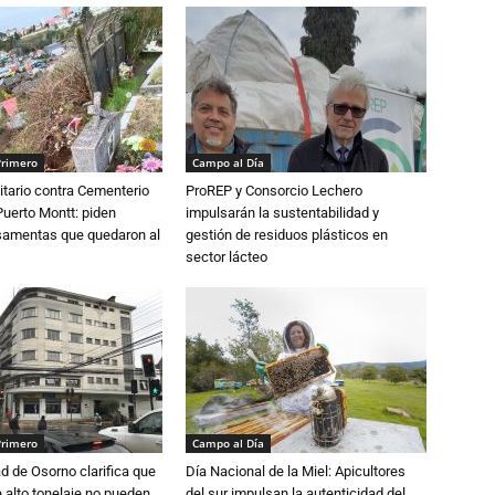
Primero
Campo al Día
tario contra Cementerio
ProREP y Consorcio Lechero
Puerto Montt: piden
impulsarán la sustentabilidad y
osamentas que quedaron al
gestión de residuos plásticos en
sector lácteo
Primero
Campo al Día
d de Osorno clarifica que
Día Nacional de la Miel: Apicultores
alto tonelaje no pueden
del sur impulsan la autenticidad del