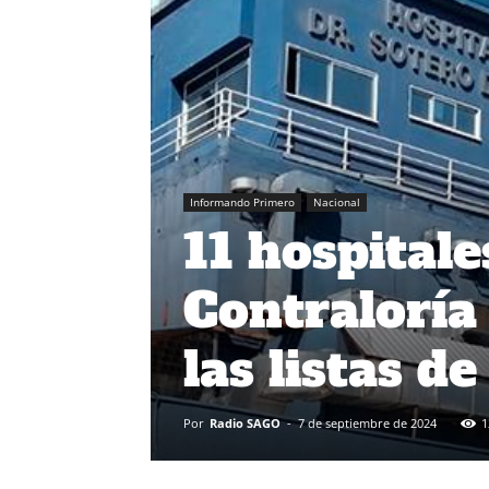
Informando Primero
Nacional
11 hospitale
Contraloría 
las listas d
Por
Radio SAGO
-
7 de septiembre de 2024
1