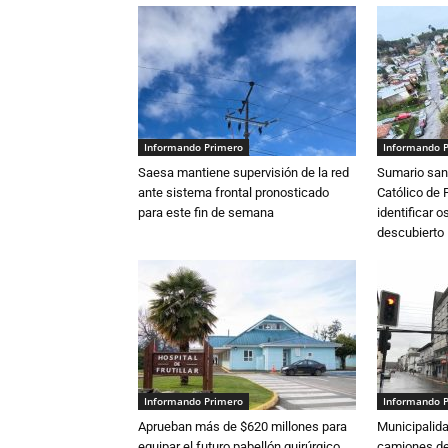
Informando Primero
Informando 
Saesa mantiene supervisión de la red
Sumario sani
ante sistema frontal pronosticado
Católico de 
para este fin de semana
identificar 
descubierto
Informando Primero
Informando 
Aprueban más de $620 millones para
Municipalida
equipar el futuro pabellón quirúrgico
camiones de 