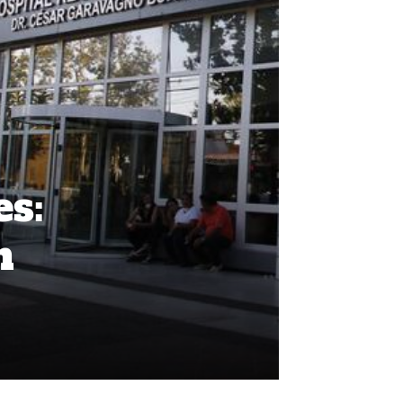
es:
n