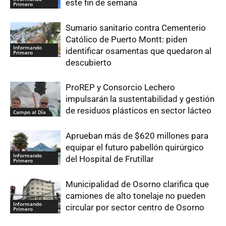
este fin de semana
Primero
Sumario sanitario contra Cementerio
Católico de Puerto Montt: piden
Informando
identificar osamentas que quedaron al
Primero
descubierto
ProREP y Consorcio Lechero
impulsarán la sustentabilidad y gestión
de residuos plásticos en sector lácteo
Campo al Día
Aprueban más de $620 millones para
equipar el futuro pabellón quirúrgico
Informando
del Hospital de Frutillar
Primero
Municipalidad de Osorno clarifica que
camiones de alto tonelaje no pueden
Informando
circular por sector centro de Osorno
Primero