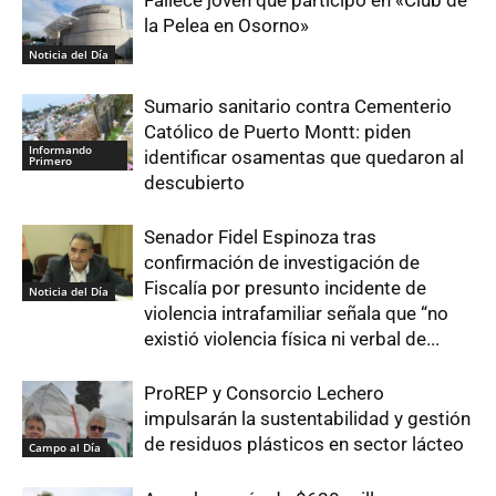
Fallece joven que participó en «Club de
la Pelea en Osorno»
Noticia del Día
Sumario sanitario contra Cementerio
Católico de Puerto Montt: piden
Informando
identificar osamentas que quedaron al
Primero
descubierto
Senador Fidel Espinoza tras
confirmación de investigación de
Fiscalía por presunto incidente de
Noticia del Día
violencia intrafamiliar señala que “no
existió violencia física ni verbal de...
ProREP y Consorcio Lechero
impulsarán la sustentabilidad y gestión
de residuos plásticos en sector lácteo
Campo al Día