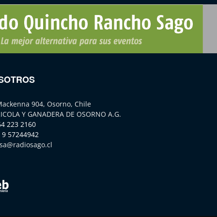
SOTROS
Mackenna 904, Osorno, Chile
ICOLA Y GANADERA DE OSORNO A.G.
64 223 2160
 9 57244942
sa@radiosago.cl