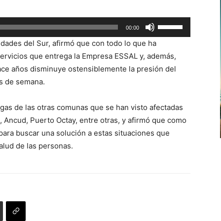
Utiliza
00:00
las
idades del Sur, afirmó que con todo lo que ha
teclas
servicios que entrega la Empresa ESSAL y, además,
de
ce años disminuye ostensiblemente la presión del
flecha
es de semana.
arriba/abajo
para
legas de las otras comunas que se han visto afectadas
aumentar
, Ancud, Puerto Octay, entre otras, y afirmó que como
o
para buscar una solución a estas situaciones que
disminuir
alud de las personas.
el
volumen.