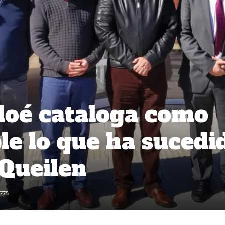
oé cataloga como
e lo que ha sucedi
Queilen
775