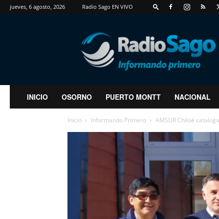
jueves, 6 agosto, 2026
Radio Sago EN VIVO
RadioSago
INICIO
OSORNO
PUERTO MONTT
NACIONAL
Inicio
Informando Primero
AMSUR Chiloé cataloga