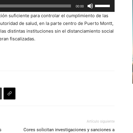
Utiliza
00:00
arriba/abajo
las
para
ión suficiente para controlar el cumplimiento de las
teclas
aumentar
autoridad de salud, en la parte centro de Puerto Montt,
de
o
las distintas instituciones sin el distanciamiento social
flecha
disminuir
eran fiscalizadas.
arriba/abajo
el
para
volumen.
aumentar
o
disminuir
el
volumen.
Artículo siguiente
s
Cores solicitan investigaciones y sanciones a