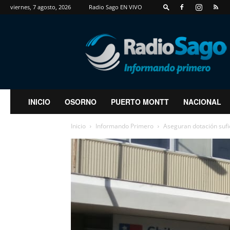
viernes, 7 agosto, 2026
Radio Sago EN VIVO
RadioSago
INICIO
OSORNO
PUERTO MONTT
NACIONAL
Inicio
Informando Primero
Aseguran dotación sufic