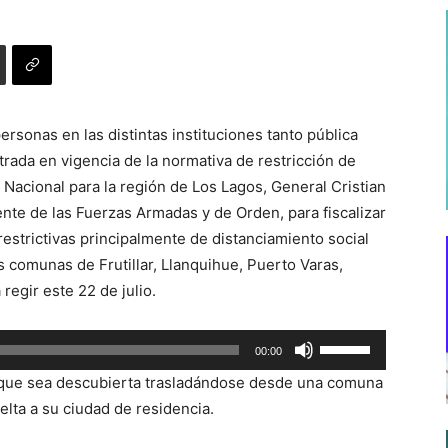
ersonas en las distintas instituciones tanto pública
trada en vigencia de la normativa de restricción de
a Nacional para la región de Los Lagos, General Cristian
nte de las Fuerzas Armadas y de Orden, para fiscalizar
restrictivas principalmente de distanciamiento social
as comunas de Frutillar, Llanquihue, Puerto Varas,
egir este 22 de julio.
Utiliza
00:00
las
 que sea descubierta trasladándose desde una comuna
teclas
uelta a su ciudad de residencia.
de
flecha