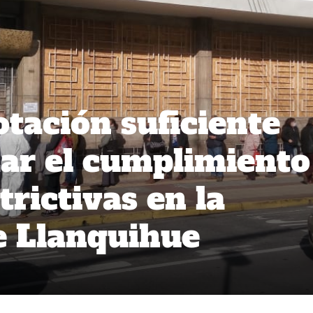
tación suficiente
zar el cumplimiento
rictivas en la
e Llanquihue