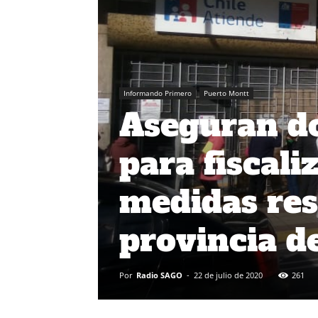
Informando Primero
Puerto Montt
Aseguran do
para fiscali
medidas rest
provincia d
Por
Radio SAGO
-
22 de julio de 2020
261