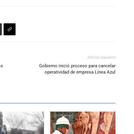
aumentar
o
disminuir
el
volumen.
Artículo siguiente
os
Gobierno inició proceso para cancelar
operatividad de empresa Línea Azul