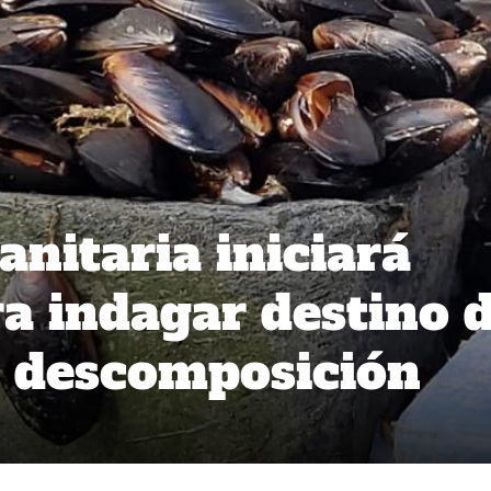
anitaria iniciará
a indagar destino 
n descomposición