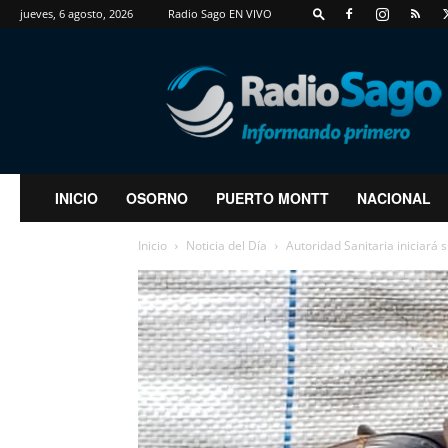
jueves, 6 agosto, 2026
Radio Sago EN VIVO
RadioSago
INICIO
OSORNO
PUERTO MONTT
NACIONAL
Inicio
Noticia del Día
Autoridad Sanitaria iniciará