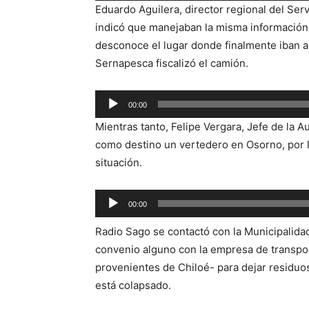
Eduardo Aguilera, director regional del Ser
audio
indicó que manejaban la misma información q
desconoce el lugar donde finalmente iban a
Sernapesca fiscalizó el camión.
Reproductor
00:00
de
Mientras tanto, Felipe Vergara, Jefe de la A
audio
como destino un vertedero en Osorno, por l
situación.
Reproductor
00:00
de
Radio Sago se contactó con la Municipalidad
audio
convenio alguno con la empresa de transpo
provenientes de Chiloé- para dejar residuos 
está colapsado.