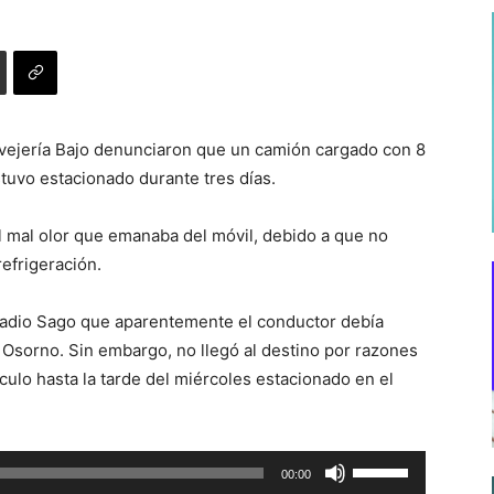
 Ovejería Bajo denunciaron que un camión cargado con 8
tuvo estacionado durante tres días.
l mal olor que emanaba del móvil, debido a que no
refrigeración.
 a Radio Sago que aparentemente el conductor debía
 Osorno. Sin embargo, no llegó al destino por razones
lo hasta la tarde del miércoles estacionado en el
Utiliza
00:00
las