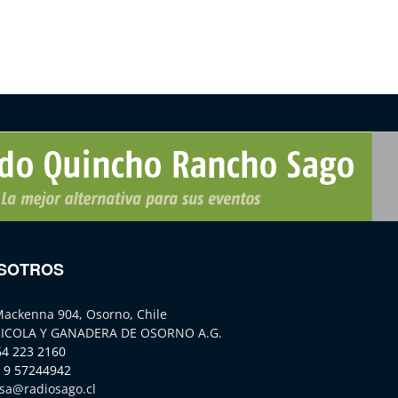
SOTROS
Mackenna 904, Osorno, Chile
ICOLA Y GANADERA DE OSORNO A.G.
64 223 2160
 9 57244942
sa@radiosago.cl