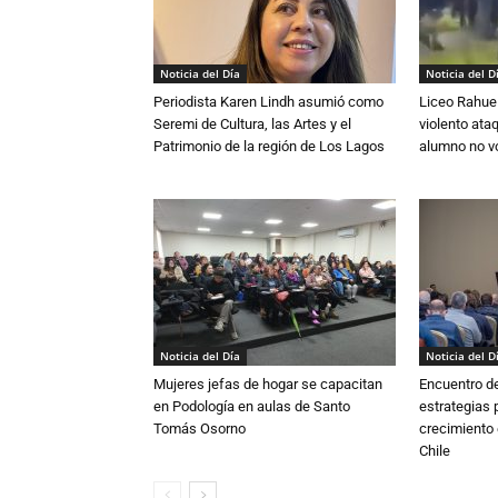
Noticia del Día
Noticia del D
Periodista Karen Lindh asumió como
Liceo Rahue 
Seremi de Cultura, las Artes y el
violento ata
Patrimonio de la región de Los Lagos
alumno no vo
Noticia del Día
Noticia del D
Mujeres jefas de hogar se capacitan
Encuentro de
en Podología en aulas de Santo
estrategias p
Tomás Osorno
crecimiento 
Chile