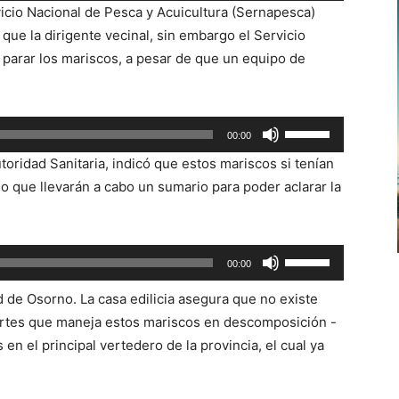
vicio Nacional de Pesca y Acuicultura (Sernapesca)
teclas
ue la dirigente vecinal, sin embargo el Servicio
de
 parar los mariscos, a pesar de que un equipo de
flecha
arriba/abajo
para
Utiliza
00:00
aumentar
las
o
utoridad Sanitaria, indicó que estos mariscos si tenían
teclas
disminuir
o que llevarán a cabo un sumario para poder aclarar la
de
el
flecha
volumen.
arriba/abajo
Utiliza
00:00
para
las
aumentar
 de Osorno. La casa edilicia asegura que no existe
teclas
o
rtes que maneja estos mariscos en descomposición -
de
disminuir
en el principal vertedero de la provincia, el cual ya
flecha
el
arriba/abajo
volumen.
para