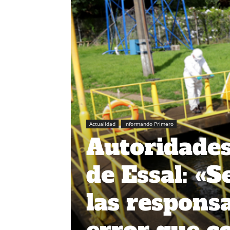
Actualidad
Informando Primero
Autoridades
de Essal: «S
las respons