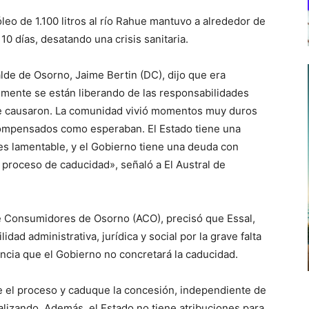
leo de 1.100 litros al río Rahue mantuvo a alrededor de
0 días, desatando una crisis sanitaria.
calde de Osorno, Jaime Bertin (DC), dijo que era
emente se están liberando de las responsabilidades
ue causaron. La comunidad vivió momentos muy duros
compensados como esperaban. El Estado tiene una
es lamentable, y el Gobierno tiene una deuda con
 proceso de caducidad», señaló a El Austral de
de Consumidores de Osorno (ACO), precisó que Essal,
dad administrativa, jurídica y social por la grave falta
ncia que el Gobierno no concretará la caducidad.
re el proceso y caduque la concesión, independiente de
alizando. Además, el Estado no tiene atribuciones para