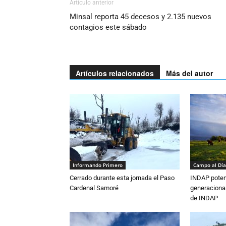
Artículo anterior
Minsal reporta 45 decesos y 2.135 nuevos
contagios este sábado
Artículos relacionados
Más del autor
Informando Primero
Campo al Día
Cerrado durante esta jornada el Paso
INDAP poten
Cardenal Samoré
generacional
de INDAP