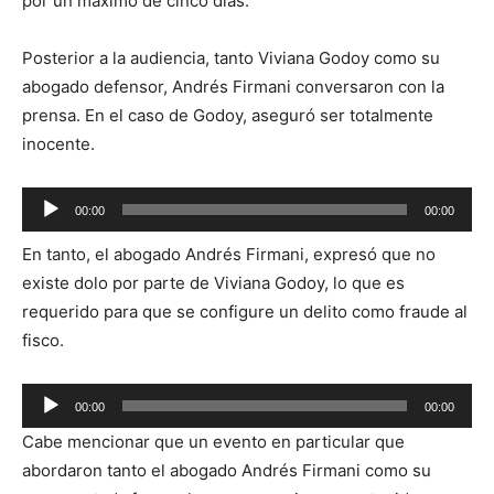
por un máximo de cinco días.
Posterior a la audiencia, tanto Viviana Godoy como su
abogado defensor, Andrés Firmani conversaron con la
prensa. En el caso de Godoy, aseguró ser totalmente
inocente.
Reproductor
00:00
00:00
de
En tanto, el abogado Andrés Firmani, expresó que no
audio
existe dolo por parte de Viviana Godoy, lo que es
requerido para que se configure un delito como fraude al
fisco.
Reproductor
00:00
00:00
de
Cabe mencionar que un evento en particular que
audio
abordaron tanto el abogado Andrés Firmani como su