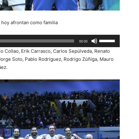
e hoy afrontan como familia
Utiliza
00:00
las
io Collao, Erik Carrasco, Carlos Sepúlveda, Renato
teclas
orge Soto, Pablo Rodríguez, Rodrigo Zúñiga, Mauro
de
áez.
flecha
arriba/abajo
para
aumentar
o
disminuir
el
volumen.