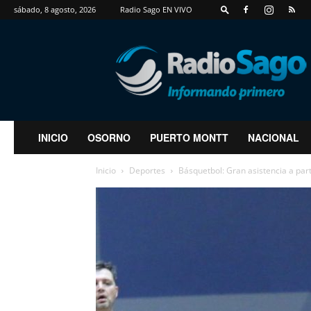
sábado, 8 agosto, 2026
Radio Sago EN VIVO
RadioSago
INICIO
OSORNO
PUERTO MONTT
NACIONAL
Inicio
Deportes
Básquetbol: Gran asistencia a part