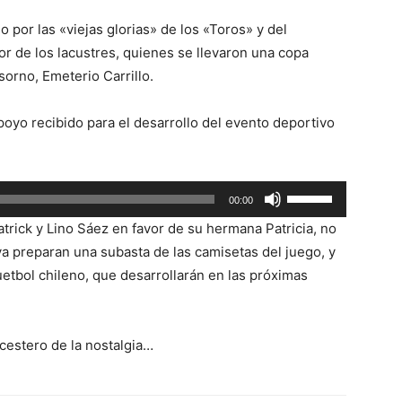
do por las «viejas glorias» de los «Toros» y del
or de los lacustres, quienes se llevaron una copa
orno, Emeterio Carrillo.
oyo recibido para el desarrollo del evento deportivo
Utiliza
00:00
las
trick y Lino Sáez en favor de su hermana Patricia, no
teclas
 ya preparan una subasta de las camisetas del juego, y
de
uetbol chileno, que desarrollarán en las próximas
flecha
arriba/abajo
para
 cestero de la nostalgia…
aumentar
o
disminuir