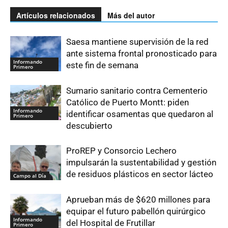
Artículos relacionados
Más del autor
Saesa mantiene supervisión de la red
ante sistema frontal pronosticado para
Informando
este fin de semana
Primero
Sumario sanitario contra Cementerio
Católico de Puerto Montt: piden
Informando
identificar osamentas que quedaron al
Primero
descubierto
ProREP y Consorcio Lechero
impulsarán la sustentabilidad y gestión
de residuos plásticos en sector lácteo
Campo al Día
Aprueban más de $620 millones para
equipar el futuro pabellón quirúrgico
Informando
del Hospital de Frutillar
Primero