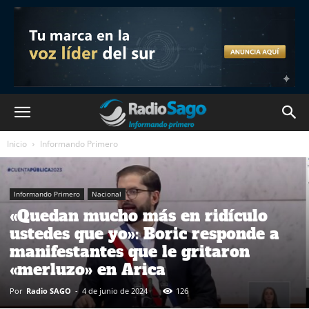
Inicio
Informando Primero
Informando Primero
Nacional
«Quedan mucho más en ridículo
ustedes que yo»: Boric responde a
manifestantes que le gritaron
«merluzo» en Arica
Por
Radio SAGO
-
4 de junio de 2024
126