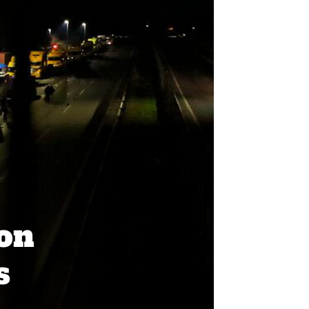
con
s