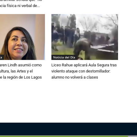
cia física ni verbal de...
ía
Noticia del Día
Karen Lindh asumió como
Liceo Rahue aplicará Aula Segura tras
tura, las Artes y el
violento ataque con destornillador:
e la región de Los Lagos
alumno no volverá a clases