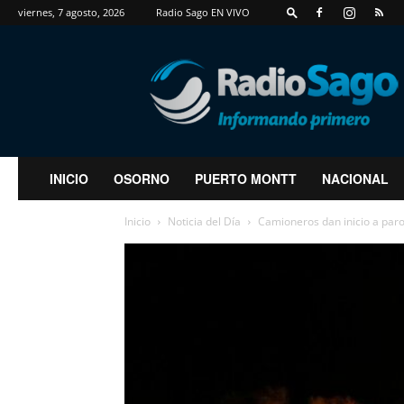
viernes, 7 agosto, 2026
Radio Sago EN VIVO
RadioSago
INICIO
OSORNO
PUERTO MONTT
NACIONAL
Inicio
Noticia del Día
Camioneros dan inicio a paro