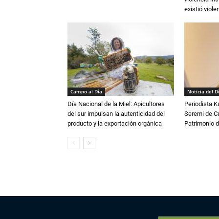
existió violen
Campo al Día
Noticia del D
Día Nacional de la Miel: Apicultores
Periodista 
del sur impulsan la autenticidad del
Seremi de Cul
producto y la exportación orgánica
Patrimonio d