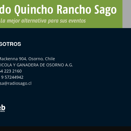
SOTROS
Mackenna 904, Osorno, Chile
ICOLA Y GANADERA DE OSORNO A.G.
64 223 2160
 9 57244942
sa@radiosago.cl