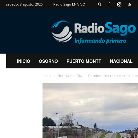
sábado, 8 agosto, 2026
Radio Sago EN VIVO
RadioSago
INICIO
OSORNO
PUERTO MONTT
NACIONAL
Inicio
Noticia del Día
Camioneros rechazaron la pr