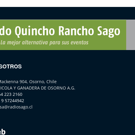
SOTROS
Mackenna 904, Osorno, Chile
ICOLA Y GANADERA DE OSORNO A.G.
64 223 2160
 9 57244942
sa@radiosago.cl