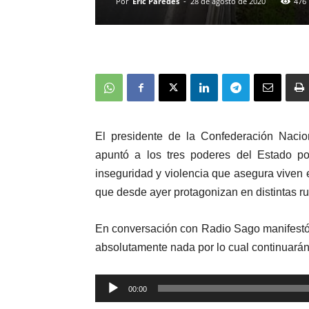
Por
Eric Paredes
-
28 de agosto de 2020
476
El presidente de la Confederación Naci
apuntó a los tres poderes del Estado p
inseguridad y violencia que asegura viven 
que desde ayer protagonizan en distintas ru
En conversación con Radio Sago manifestó
absolutamente nada por lo cual continuarán
Reproductor
00:00
de