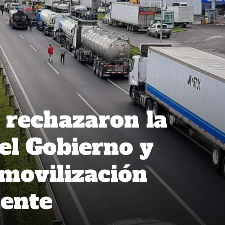
 rechazaron la
el Gobierno y
 movilización
mente