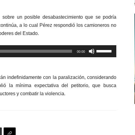
teclas
de
 sobre un posible desabastecimiento que se podría
flecha
continúa, a lo cual Pérez respondió los camioneros no
arriba/abajo
poderes del Estado.
para
aumentar
Utiliza
o
00:00
las
disminuir
teclas
el
de
volumen.
án indefinidamente con la paralización, considerando
flecha
ió la mínima expectativa del petitorio, que busca
arriba/abajo
ctores y combatir la violencia.
para
aumentar
o
disminuir
el
volumen.